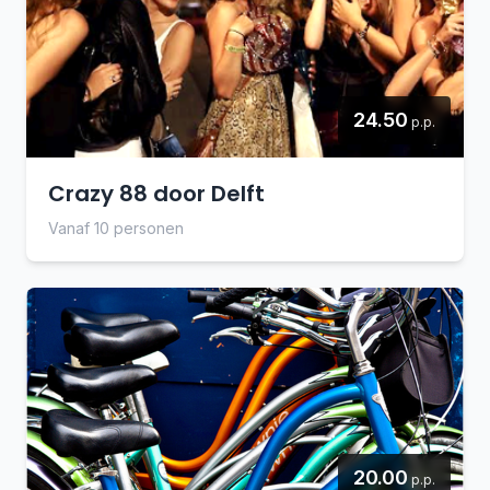
24.50
p.p.
Crazy 88 door Delft
Vanaf 10 personen
20.00
p.p.