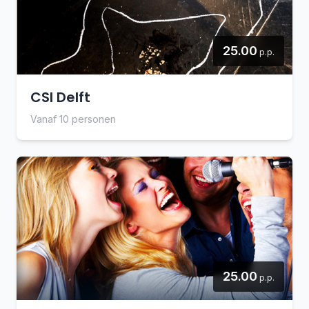
25.00
p.p.
CSI Delft
Vanaf 10 personen
25.00
p.p.