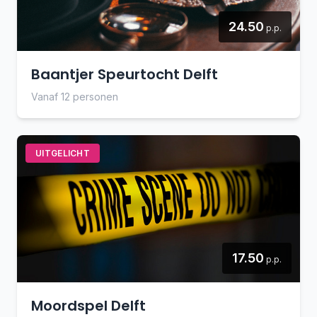
24.50
p.p.
Baantjer Speurtocht Delft
Vanaf 12 personen
UITGELICHT
17.50
p.p.
Moordspel Delft