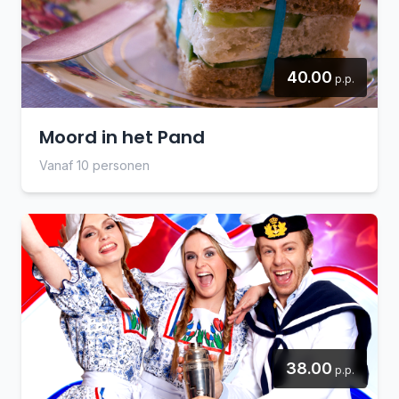
40.00
p.p.
Moord in het Pand
Vanaf 10 personen
38.00
p.p.