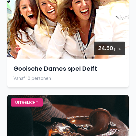
24.50
p.p.
Gooische Dames spel Delft
Vanaf 10 personen
UITGELICHT